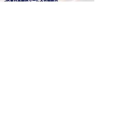
八 王 子 地 方 本 部
■
所在地
​ 〒198-0036
東京都青梅市河辺町5-29-1
■
電話番号
0428-78-3330
■
FAX番号
0428-78-3331
お問い合わせ
労働相談
加入相談