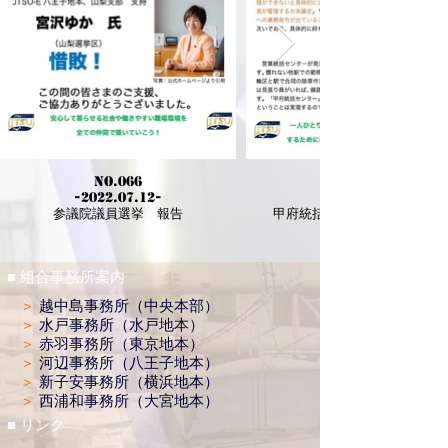
No.066
-2022.07.12-
参議院議員選挙 報告
甲府統括センターが提案され
■ 組合事務所案内
＞
越中島事務所（中央本部）
＞
水戸事務所（水戸地本）
＞
赤羽事務所（東京地本）
＞
河辺事務所（八王子地本）
＞
新子安事務所（横浜地本）
＞
西浦和事務所（大宮地本）
■ リンク