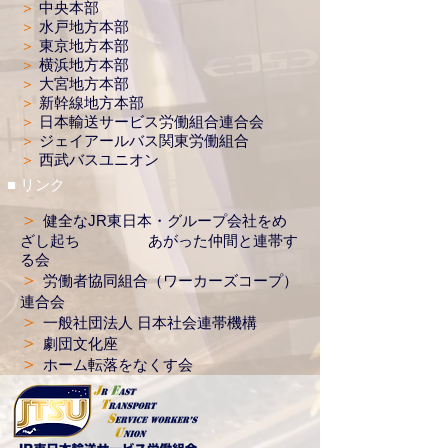
＞
中央本部
＞
水戸地方本部
＞
東京地方本部​
＞
横浜地方本部
＞
大宮地方本部
＞
新幹線地方本部
＞
日本輸送サービス労働組合連合会
＞
ジェイアールバス関東労働組合
＞
西武バスユニオン
■ リンク
＞
健全なJR東日本・グループ会社をめ
ざし起ち あがった仲間と連帯す
る会
＞
労働者協同組合（ワーカーズコープ）
連合会
＞
一般社団法人 日本社会連帯機構
＞
劇団文化座
＞
ホーム転落をなくす会