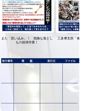
また「思い込み」！ 危険な落とし
三多摩支部「春の運動総括レク」開
もの拾得作業！
発行番号
標 題
発行日
ファイル