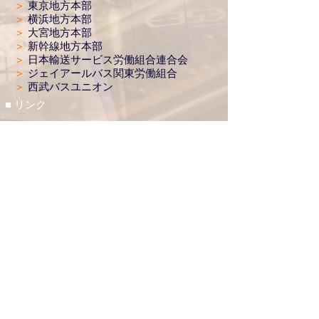
＞
東京地方本部​
＞
横浜地方本部
＞
大宮地方本部
＞
新幹線地方本部
＞
日本輸送サービス労働組合連合会
＞
ジェイアールバス関東労働組合
＞
西武バスユニオン
■ リンク
＞
健全なJR東日本・グループ会社をめ
ざし起ち あがった仲間と連帯す
る会
＞
労働者協同組合（ワーカーズコープ）
連合会
＞
一般社団法人 日本社会連帯機構
＞
劇団文化座
＞
ホーム転落をなくす会
八 王 子 地 方 本 部