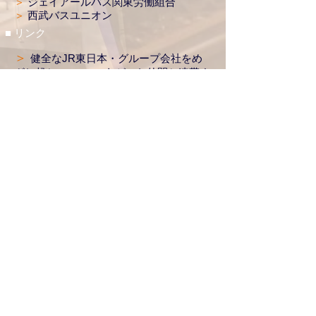
＞
ジェイアールバス関東労働組合
＞
西武バスユニオン
■ リンク
＞
健全なJR東日本・グループ会社をめ
ざし起ち あがった仲間と連帯す
る会
＞
労働者協同組合（ワーカーズコープ）
連合会
＞
一般社団法人 日本社会連帯機構
＞
劇団文化座
＞
ホーム転落をなくす会
八 王 子 地 方 本 部
■
所在地
​ 〒198-0036
東京都青梅市河辺町5-29-1
■
電話番号
0428-78-3330
■
FAX番号