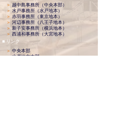
＞
越中島事務所（中央本部）
＞
水戸事務所（水戸地本）
＞
赤羽事務所（東京地本）
＞
河辺事務所（八王子地本）
＞
新子安事務所（横浜地本）
＞
西浦和事務所（大宮地本）
■ リンク
＞
中央本部
＞
水戸地方本部
＞
東京地方本部​
＞
横浜地方本部
＞
大宮地方本部
＞
新幹線地方本部
＞
日本輸送サービス労働組合連合会
＞
ジェイアールバス関東労働組合
＞
西武バスユニオン
■ リンク
＞
健全なJR東日本・グループ会社をめ
ざし起ち あがった仲間と連帯す
る会
＞
労働者協同組合（ワーカーズコープ）