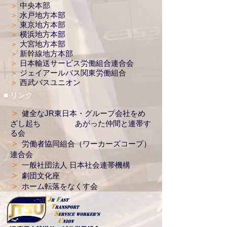
＞
中央本部
＞
水戸地方本部
＞
東京地方本部​
＞
横浜地方本部
＞
大宮地方本部
＞
新幹線地方本部
＞
日本輸送サービス労働組合連合会
＞
ジェイアールバス関東労働組合
＞
西武バスユニオン
■ リンク
＞
健全なJR東日本・グループ会社をめ
ざし起ち あがった仲間と連帯す
る会
＞
労働者協同組合（ワーカーズコープ）
連合会
＞
一般社団法人 日本社会連帯機構
＞
劇団文化座
＞
ホーム転落をなくす会