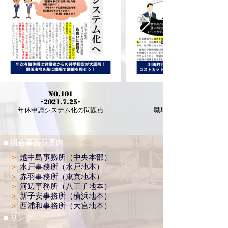
No.101
-2021.7.25-
年休申請システム化の問題点
職場の問題を考える④
■ 組合事務所案内
＞
越中島事務所（中央本部）
＞
水戸事務所（水戸地本）
＞
赤羽事務所（東京地本）
＞
河辺事務所（八王子地本）
＞
新子安事務所（横浜地本）
＞
西浦和事務所（大宮地本）
■ リンク