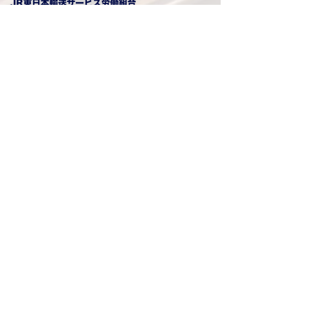
八 王 子 地 方 本 部
■
所在地
​ 〒198-0036
東京都青梅市河辺町5-29-1
■
電話番号
0428-78-3330
■
FAX番号
0428-78-3331
お問い合わせ
労働相談
加入相談